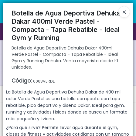
Botella de Agua Deportiva Dehuka Dakar 400ml Verde Pastel -
🚚 Envíos rápidos a todo el país | 🛡️ Productos con garantía
Compacta - Tapa Rebatible - Ideal Gym y Running Dehuka. Venta
directa | 📦 Comprá mayorista desde 10 unidades. ¡Registrate y
Botella de Agua Deportiva Dehuka
mayorista desde 10 unidades.
accedé a precios exclusivos!
Dakar 400ml Verde Pastel -
Compacta - Tapa Rebatible - Ideal
Ingresar a la Tienda
Gym y Running
CÓMO COMPRAR
Botella de Agua Deportiva Dehuka Dakar 400ml
Verde Pastel - Compacta - Tapa Rebatible - Ideal
Gym y Running Dehuka. Venta mayorista desde 10
QUIÉNES SOMOS
unidades.
GARANTIAS
Código
:
6068VERDE
La Botella de Agua Deportiva Dehuka Dakar de 400 ml
Menú
CONTACTO
color Verde Pastel es una botella compacta con tapa
Botella de Agua Deportiva Dehuka Dakar 400ml Verde Pastel -
rebatible, pico deportivo y diseño Dakar. Ideal para gym,
Compacta - Tapa Rebatible - Ideal Gym y Running Dehuka. Venta
running y actividades físicas donde se busca un formato
mayorista desde 10 unidades.
más pequeño y liviano.
¿Para qué sirve? Permite llevar agua durante el gym,
clases de fitness y actividades cotidianas con un tamaño